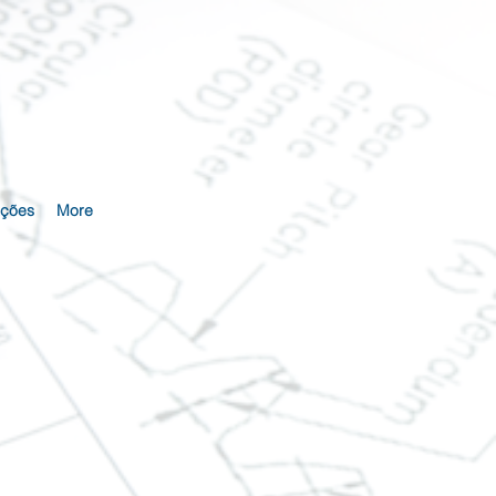
ações
More